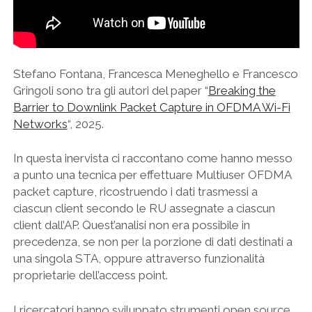
Stefano Fontana, Francesca Meneghello e Francesco
Gringoli sono tra gli autori del paper “
Breaking the
Barrier to Downlink Packet Capture in OFDMA Wi-Fi
Networks
“, 2025.
In questa inervista ci raccontano come hanno messo
a punto una tecnica per effettuare Multiuser OFDMA
packet capture, ricostruendo i dati trasmessi a
ciascun client secondo le RU assegnate a ciascun
client dall’AP. Quest’analisi non era possibile in
precedenza, se non per la porzione di dati destinati a
una singola STA, oppure attraverso funzionalità
proprietarie dell’access point.
I ricercatori hanno sviluppato strumenti open source