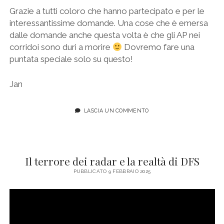
Grazie a tutti coloro che hanno partecipato e per le
interessantissime domande. Una cose che è emersa
dalle domande anche questa volta è che gli AP nei
corridoi sono duri a morire
Dovremo fare una
puntata speciale solo su questo!
Jan
LASCIA UN COMMENTO
Il terrore dei radar e la realtà di DFS
PUBBLICATO 9 FEBBRAIO 2025