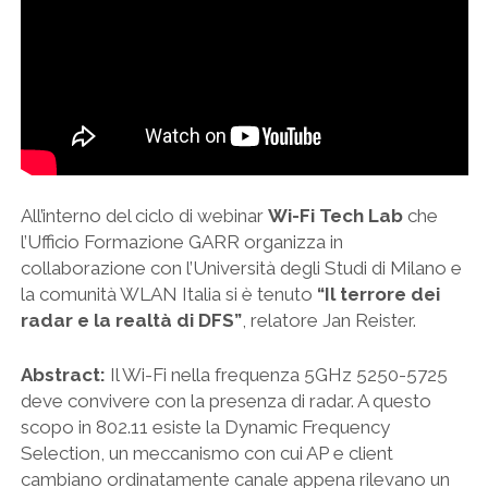
All’interno del ciclo di webinar
Wi-Fi Tech Lab
che
l’Ufficio Formazione GARR organizza in
collaborazione con l’Università degli Studi di Milano e
la comunità WLAN Italia si è tenuto
“Il terrore dei
radar e la realtà di DFS”
, relatore Jan Reister.
Abstract:
Il Wi-Fi nella frequenza 5GHz 5250-5725
deve convivere con la presenza di radar. A questo
scopo in 802.11 esiste la Dynamic Frequency
Selection, un meccanismo con cui AP e client
cambiano ordinatamente canale appena rilevano un