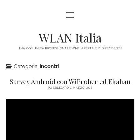
apri
HOME
menu
IL PROGETTO
WLAN Italia
LEGALE
UNA COMUNITÀ PROFESSIONALE WI-FI APERTA E INDIPENDENTE
CONTATTI
Categoria:
incontri
Survey Android con WiProber ed Ekahau
PUBBLICATO 4 MARZO 2026