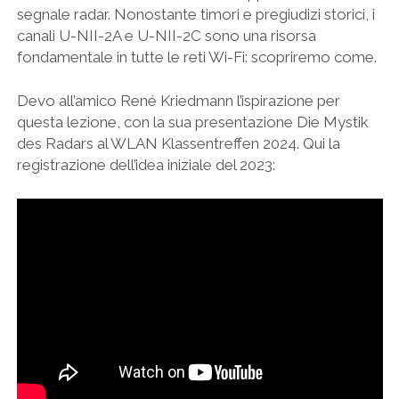
segnale radar. Nonostante timori e pregiudizi storici, i
canali U-NII-2A e U-NII-2C sono una risorsa
fondamentale in tutte le reti Wi-Fi: scopriremo come.
Devo all’amico René Kriedmann l’ispirazione per
questa lezione, con la sua presentazione Die Mystik
des Radars al WLAN Klassentreffen 2024. Qui la
registrazione dell’idea iniziale del 2023: