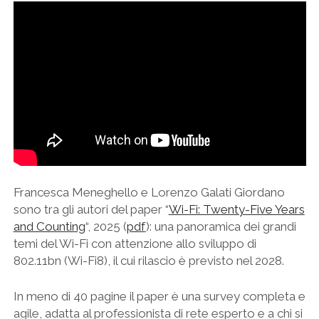
Francesca Meneghello e Lorenzo Galati Giordano
sono tra gli autori del paper “
Wi-Fi: Twenty-Five Years
and Counting
“, 2025 (
pdf
): una panoramica dei grandi
temi del Wi-Fi con attenzione allo sviluppo di
802.11bn (Wi-Fi8), il cui rilascio è previsto nel 2028.
In meno di 40 pagine il paper è una survey completa e
agile, adatta al professionista di rete esperto e a chi si