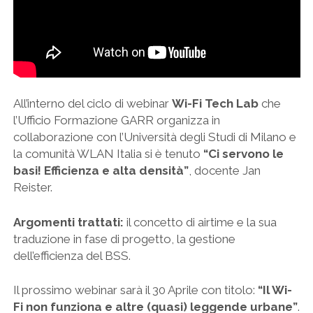
All’interno del ciclo di webinar
Wi-Fi Tech Lab
che
l’Ufficio Formazione GARR organizza in
collaborazione con l’Università degli Studi di Milano e
la comunità WLAN Italia si è tenuto
“Ci servono le
basi! Efficienza e alta densità”
, docente Jan
Reister.
Argomenti trattati:
il concetto di airtime e la sua
traduzione in fase di progetto, la gestione
dell’efficienza del BSS.
Il prossimo webinar sarà il 30 Aprile con titolo:
“Il Wi-
Fi non funziona e altre (quasi) leggende urbane”
.