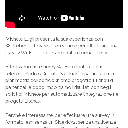
Michele Lugli presenta la sua esperienza con
WiProber, software open source per effettuare una
survey Wi-Fi ed esportare i dati in formato .esx.
Effettuiamo una survey Wi-Fi soltanto con un
telefono Android (niente Sidekick) a partire da una
planimetria dell’edificio (niente progetto Ekahau di
partenza), e dopo importiamo i risultati con degli
script di Michele per automatizzare l’integrazione nei
progetti Ekahau.
Perché è interessante: per effettuare una survey in
formato .esx senza un Sidekick2, senza una licenza