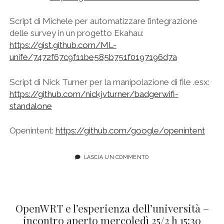
Script di Michele per automatizzare l’integrazione
delle survey in un progetto Ekahau:
https://gist.github.com/ML-
unife/7472f67c9f11be585b751f0197196d7a
Script di Nick Turner per la manipolazione di file .esx:
https://github.com/nickjvturner/badgerwifi-
standalone
Openintent:
https://github.com/google/openintent
LASCIA UN COMMENTO
OpenWRT e l’esperienza dell’università –
incontro aperto mercoledì 25/2 h 15:30