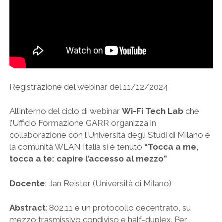
Registrazione del webinar del 11/12/2024
All’interno del ciclo di webinar
Wi-Fi Tech Lab
che
l’Ufficio Formazione GARR organizza in
collaborazione con l’Università degli Studi di Milano e
la comunità WLAN Italia si è tenuto
“Tocca a me,
tocca a te: capire l’accesso al mezzo”
Docente
: Jan Reister (Università di Milano)
Abstract
: 802.11 è un protocollo decentrato, su
mezzo trasmissivo condiviso e half-duplex. Per