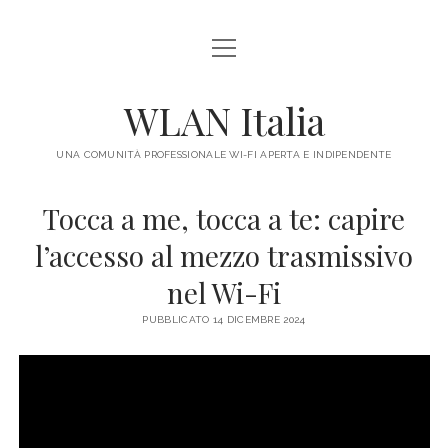
apri
HOME
menu
IL PROGETTO
WLAN Italia
LEGALE
UNA COMUNITÀ PROFESSIONALE WI-FI APERTA E INDIPENDENTE
CONTATTI
Tocca a me, tocca a te: capire
l’accesso al mezzo trasmissivo
nel Wi-Fi
PUBBLICATO 14 DICEMBRE 2024