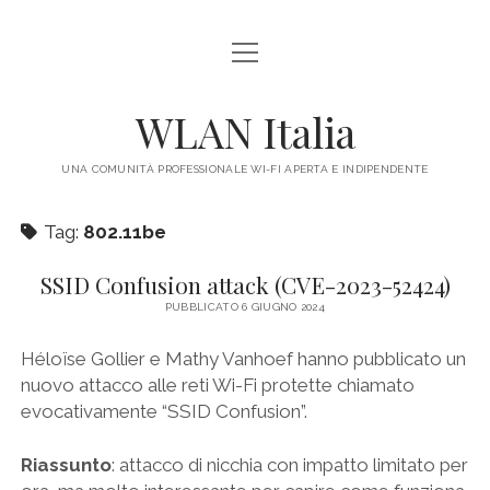
apri
HOME
menu
IL PROGETTO
WLAN Italia
LEGALE
UNA COMUNITÀ PROFESSIONALE WI-FI APERTA E INDIPENDENTE
CONTATTI
Tag:
802.11be
SSID Confusion attack (CVE-2023-52424)
PUBBLICATO 6 GIUGNO 2024
Héloïse Gollier e Mathy Vanhoef hanno pubblicato un
nuovo attacco alle reti Wi-Fi protette chiamato
evocativamente “SSID Confusion”.
Riassunto
: attacco di nicchia con impatto limitato per