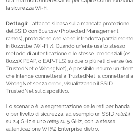
ora, ma molto interessante per capire come funziona
la sicurezza Wi-Fi.
Dettagli
: L’attacco si basa sulla mancata protezione
del SSID con 802.11w (Protected Management
rames), protezione che viene introdotta parzialmente
in 802.11be (Wi-Fi 7). Quando un’ente usa lo stesso
metodo di autenticazione e le stesse credenziali (es.
802.1X PEAP, o EAP-TLS) su due o più reti diverse (es.
TrustedNet e WrongNet), è possibile indurre un client
che intende connettersi a TrustedNet, a connettersi a
WrongNet senza errori, visualizzando il SSID
TrustedNet sul dispositivo.
Lo scenario è la segmentazione delle reti per banda
o per livello di sicurezza, ad esempio un SSID
rete24
su 2.4 GHz e uno
rete5
su 5 GHz, con la stessa
autenticazione WPA2 Enterprise dietro.