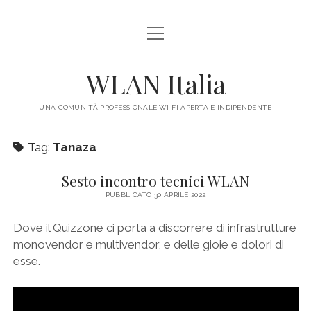
apri
HOME
menu
IL PROGETTO
WLAN Italia
LEGALE
UNA COMUNITÀ PROFESSIONALE WI-FI APERTA E INDIPENDENTE
CONTATTI
Tag:
Tanaza
Sesto incontro tecnici WLAN
PUBBLICATO 30 APRILE 2022
Dove il Quizzone ci porta a discorrere di infrastrutture
monovendor e multivendor, e delle gioie e dolori di
esse.