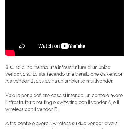
8 su 10 di noi hanno una infrastruttura di un unico
vendor, 1 su 10 sta facendo una transizione da vendor
A a vendor B, 1 su 10 ha un ambiente multivendor.
Vale la pena definire cosa si intende: un conto è avere
l’infrastruttura routing e switching con il vendor A, e il
wireless con il vendor B.
Altro conto è avere il wireless su due vendor diversi,