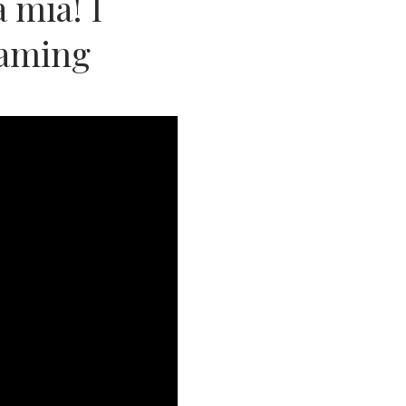
 mia! I
roaming