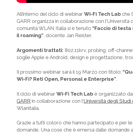
All’interno del ciclo di webinar
Wi-Fi Tech Lab
che l
GARR organizza in collaborazione con l’Università de
comunità WLAN Italia si è tenuto
“Faccio di testa m
il roaming”
, docente Jan Reister.
Argomenti trattati:
802.11krv, probing, off-channel
soglie Apple e Android, design e progettazione, tro
Il prossimo webinar sarà il 19 Marzo con titolo:
“Qu
Wi-Fi? Reti Open, Personal e Enterprise”
.
Il ciclo di webinar
Wi-Fi Tech Lab
è organizzato dal
GARR
in collaborazione con l’
Università degli Studi
Wlanitalia.
Grazie a tutti coloro che hanno partecipato e per le
domande. Una cose che è emersa dalle domande a