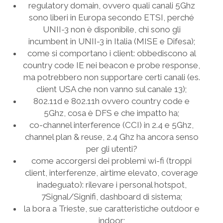
regulatory domain, ovvero quali canali 5Ghz
sono liberi in Europa secondo ETSI, perché
UNII-3 non è disponibile, chi sono gli
incumbent in UNII-3 in Italia (MISE e Difesa);
come si comportano i client: obbediscono al
country code IE nei beacon e probe response,
ma potrebbero non supportare certi canali (es.
client USA che non vanno sul canale 13);
802.11d e 802.11h ovvero country code e
5Ghz, cosa è DFS e che impatto ha;
co-channel interference (CCI) in 2.4 e 5Ghz,
channel plan & reuse, 2.4 Ghz ha ancora senso
per gli utenti?
come accorgersi dei problemi wi-fi (troppi
client, interferenze, airtime elevato, coverage
inadeguato): rilevare i personal hotspot,
7Signal/Signifi, dashboard di sistema;
la bora a Trieste, sue caratteristiche outdoor e
indoor;