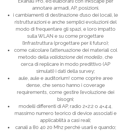
Ekahau Pro, ed elaborarli con Inkscape per
annotare armadi, AP, posizioni.
i cambiamenti di destinazione d’uso dei locali, le
ristrutturazioni e anche semplici evoluzioni del
modo di frequentare gli spazi, e loro impatto
sulla WLAN e su come progettare
l’infrastruttura (progettare per il futuro);
come calcolare l’attenuazione dei materiali col
metodo della
validazione del modello
, che
cerca di replicare in modo predittivo (AP
simulati) i dati della survey;
aule, aule e auditorium! come coprire aree
dense, che senso hanno i coverage
requirements, come gestire l’evoluzione dei
bisogni;
modelli differenti di AP, radio 2×2:2 o 4×4:4,
massimo numero teorico di device associati e
applicabilità a casi reali;
canali a 80 40 20 Mhz perché usarli e quando;