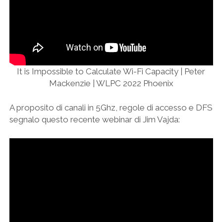
It is Impossible to Calculate Wi-Fi Capacity | Peter
Mackenzie | WLPC 2022 Phoenix
A proposito di canali in 5Ghz, regole di accesso e DFS
segnalo questo recente webinar di Jim Vajda: