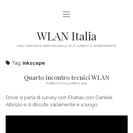
apri
HOME
menu
IL PROGETTO
WLAN Italia
LEGALE
UNA COMUNITÀ PROFESSIONALE WI-FI APERTA E INDIPENDENTE
CONTATTI
Tag:
inkscape
Quarto incontro tecnici WLAN
PUBBLICATO 9 APRILE 2022
Dove si parla di survey con Ekahau con Daniele
Albrizio e si discute variamente e a lungo.