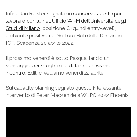
Infine Jan Reister segnala un
concorso aperto per
lavorare con lui nell’Ufficio Wi-Fi dell’Università degli
Studi di Milano
, posizione C (quindi entry-level),
ambiente positivo nel Settore Reti della Direzione
ICT. Scadenza 20 aprile 2022.
Il prossimo venerdì è sotto Pasqua, lancio un
sondaggio per scegliere la data del prossimo
incontro
. Edit: ci vediamo venerdì 22 aprile.
Sul capacity planning segnalo questo interessante
intervento di Peter Mackenzie a WLPC 2022 Phoenix: