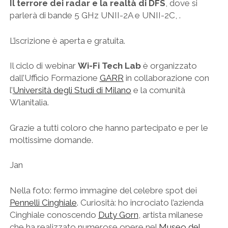
Il terrore dei radar e la realtà di DFS
, dove si
parlerà di bande 5 GHz UNII-2A e UNII-2C, .
L’iscrizione è aperta e gratuita.
Il ciclo di webinar
Wi-Fi Tech Lab
è organizzato
dall’Ufficio Formazione
GARR
in collaborazione con
l’
Università degli Studi di Milano
e la comunità
Wlanitalia.
Grazie a tutti coloro che hanno partecipato e per le
moltissime domande.
Jan
Nella foto: fermo immagine del celebre spot dei
Pennelli Cinghiale
. Curiosità: ho incrociato l’azienda
Cinghiale conoscendo
Duty Gorn
, artista milanese
che ha realizzato numerose opere nel
Museo del