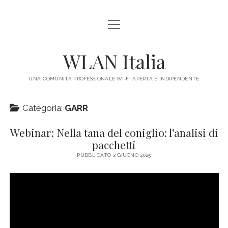
apri
HOME
menu
IL PROGETTO
WLAN Italia
LEGALE
UNA COMUNITÀ PROFESSIONALE WI-FI APERTA E INDIPENDENTE
CONTATTI
Categoria:
GARR
Webinar: Nella tana del coniglio: l’analisi di
pacchetti
PUBBLICATO 2 GIUGNO 2025