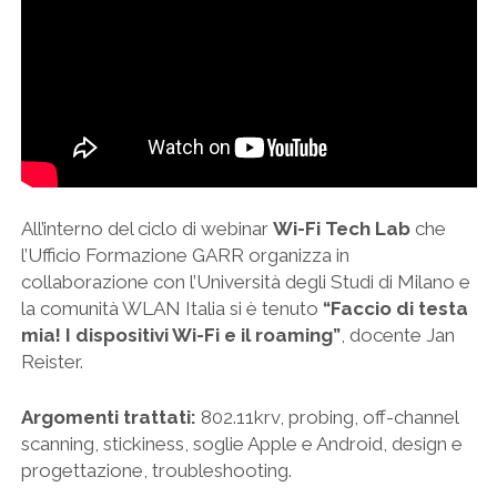
All’interno del ciclo di webinar
Wi-Fi Tech Lab
che
l’Ufficio Formazione GARR organizza in
collaborazione con l’Università degli Studi di Milano e
la comunità WLAN Italia si è tenuto
“Faccio di testa
mia! I dispositivi Wi-Fi e il roaming”
, docente Jan
Reister.
Argomenti trattati:
802.11krv, probing, off-channel
scanning, stickiness, soglie Apple e Android, design e
progettazione, troubleshooting.