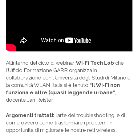
All’interno del ciclo di webinar
Wi-Fi Tech Lab
che
l’Ufficio Formazione GARR organizza in
collaborazione con l’Università degli Studi di Milano e
la comunità WLAN Italia si è tenuto
“Il Wi-Fi non
funziona e altre (quasi) leggende urbane”
,
docente Jan Reister.
Argomenti trattati:
l’arte del troubleshooting, e di
come ovvero come trasformare i problemi in
opportunità di migliorare le nostre reti wireless..