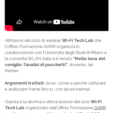
All’interno del ciclo di webinar
Wi-Fi Tech Lab
che
l’Ufficio Formazione GARR organizza in
collaborazione con l’Università degli Studi di Milano e
la comunità WLAN Italia si è tenuto
“Nella tana del
coniglio: l’analisi di pacchetti”
, docente Jan
Reister.
Argomenti trattati:
dove, come e perché catturare
e analizzare frame 802.11, con alcuni esempi.
Questa è la decima e ultima lezione del ciclo
Wi-Fi
Tech Lab
organizzato dall’Ufficio Formazione
GARR